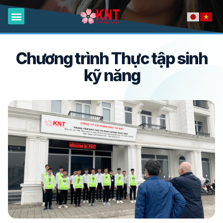
Trang Chủ
Giới Thiệu
Đơn Hàng
Du Học
Việc Làm Tại KNT
Tin Tức
Liên Hệ
Chương trình Thực tập sinh
kỹ năng