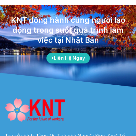
KNT đồng hành cùng người lao
động trong suốt quá trình làm
việc tại Nhật Bản
Liên Hệ Ngay
Trụ sở chính: Tầng 15, Toà nhà Nam Cường, Km4 Tố