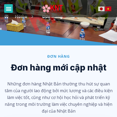
Trang Chủ
Giới Thiệu
Đơn Hàng
Du Học
Việc Làm Tại KNT
Tin Tức
Liên Hệ
Home
Đơn Hàng
ĐƠN HÀNG
Đơn hàng mới cập nhật
Những đơn hàng Nhật Bản thường thu hút sự quan
tâm của người lao động bởi mức lương và các điều kiện
làm việc tốt, cũng như cơ hội học hỏi và phát triển kỹ
năng trong môi trường làm việc chuyên nghiệp và hiện
đại của Nhật Bản